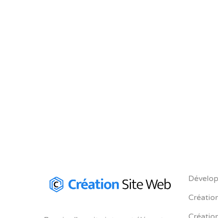
Agence web Bruxelles
site internet
Boostez votre présenc
ligne avec une agence
Bruxelles
Dévelop
Création
Créatio