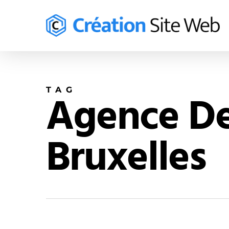
Skip
to
main
content
TAG
Agence De 
Bruxelles