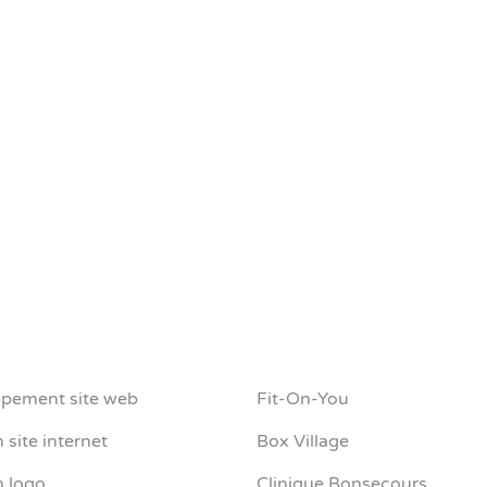
e en
 web à
pement site web
Fit-On-You
 site internet
Box Village
n logo
Clinique Bonsecours