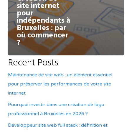
site internet
pour
indépendants à
Bruxelles : par
où commencer
?
Recent Posts
Maintenance de site web : un élément essentiel
pour préserver les performances de votre site
internet
Pourquoi investir dans une création de logo
professionnel à Bruxelles en 2026 ?
Développeur site web full stack : définition et