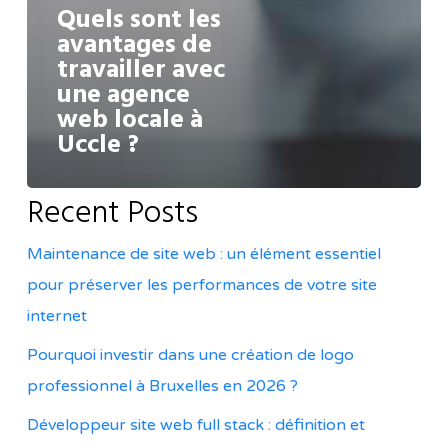
Quels sont les
avantages de
travailler avec
une agence
web locale à
Uccle ?
Recent Posts
Maintenance de site web : un élément essentiel
pour préserver les performances de votre site
internet
Pourquoi investir dans une création de logo
professionnel à Bruxelles en 2026 ?
Développeur site web full stack : définition et